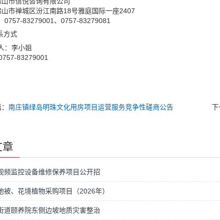
佛山市信悦咨询有限公司
佛山市禅城区汾江南路18号雅庭国际一座2407
757-83279001、0757-83279081
系方式
人：李小姐
57-83279001
篇：
南庄镇绿岛明珠文化用房项目运营服务竞争性磋商公告
下
文章
视频监控设备维修保养项目公开招
地被、花境植物采购项目（2026年）
街道颐养院东侧边坡地质灾害整治