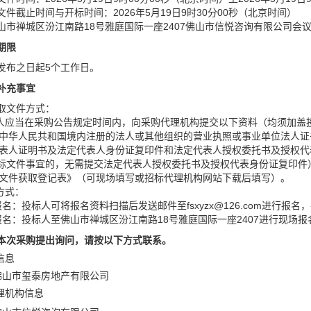
件截止时间与开标时间：2026年5月19日9时30分00秒（北京时间）
山市禅城区汾江南路18号雅庭国际一座2407佛山市信悦咨询有限公司会
期限
发布之日起5个工作日。
补充事宜
取文件方式：
标人应当在采购公告规定时间内，向采购代理机构提交以下资料（均须加盖
供在中华人民共和国境内注册的法人或其他组织的营业执照或事业单位法人
定代表人证明书及法定代表人身份证复印件和法定代表人授权委托书及授权
标文件事宜的，无需提交法定代表人授权委托书及授权代表身份证复印件
采购文件获取登记表》（可现场填写或招标代理机构网站下载后填写）。
方式：
报名：投标人可将报名资料扫描后发送邮件至fsxyzx@126.com进行报
报名：投标人至佛山市禅城区汾江南路18号雅庭国际一座2407进行现场
本次采购提出询问，请按以下方式联系。
信息
佛山市玺泰房地产有限公司
代理机构信息