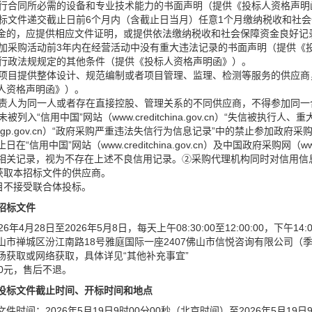
供履行合同所必需的设备和专业技术能力的书面声明（提供《投标人资格声明
供投标文件递交截止日前6个月内（含截止日当月）任意1个月缴纳税收和
金的，应提供相应文件证明，或提供依法缴纳税收和社会保障资金良好记
供参加采购活动前3年内在经营活动中没有重大违法记录的书面声明（提供《
律、行政法规规定的其他条件（提供《投标人资格声明函》）。
采购项目提供整体设计、规范编制或者项目管理、监理、检测等服务的供应
人资格声明函》）。
位负责人为同一人或者存在直接控股、管理关系的不同供应商，不得参加同
商未被列入“信用中国”网站（www.creditchina.gov.cn）“失信被
.ccgp.gov.cn）“政府采购严重违法失信行为信息记录”中的禁止参加
日在“信用中国”网站（www.creditchina.gov.cn）及中国政府采购网（
相关记录，视为不存在上述不良信用记录。②采购代理机构同时对信用信
成功获取本招标文件的供应商。
项目不接受联合体投标。
招标文件
26年4月28日至2026年5月8日，每天上午08:30:00至12:00:00，下午14
山市禅城区汾江南路18号雅庭国际一座2407佛山市信悦咨询有限公司（季
场获取或网络获取，具体详见“其他补充事宜”
00元，售后不退。
投标文件
截止时间、开标时间和地点
件时间：2026年5月19日9时00分00秒（北京时间）至2026年5月19日