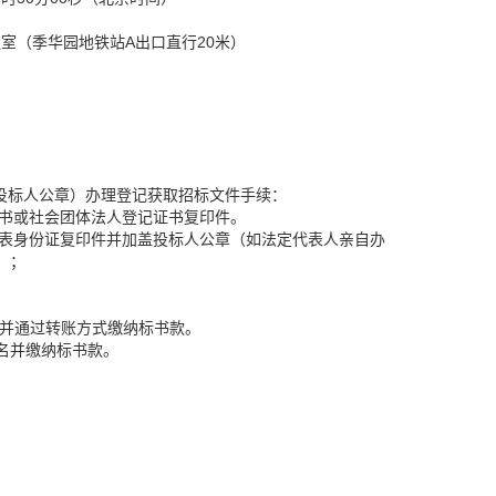
议室（季华园地铁站A出口直行20米）
投标人公章）办理登记获取招标文件手续：
证书或社会团体法人登记证书复印件。
代表身份证复印件并加盖投标人公章（如法定代表人亲自办
）；
名，并通过转账方式缴纳标书款。
报名并缴纳标书款。