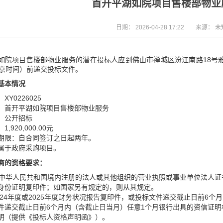
首开平湖如院项目售楼部物业
日期：
2026-04-28 17:22
来源：
未
如院项目售楼部物业服务的潜在投标人应到佛山市禅城区汾江南路18号雅庭国
北京时间）前递交投标文件。
基本情况
XY0226025
：首开平湖如院项目售楼部物业服务
：公开招标
,920,000.00元
期限：自合同签订之日起两年。
属于政府采购项目。
商
的资格要求：
供在中华人民共和国境内注册的法人或其他组织的营业执照或事业单位法人
身份证明复印件；如国家另有规定的，则从其规定。
供2024年度或2025年度财务状况报告复印件，或投标文件递交截止日前
件递交截止日前6个月内（含截止日当月）任意1个月银行出具的资信证
明（提供《投标人资格声明函》）。