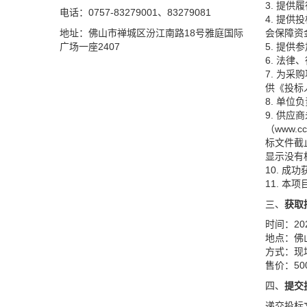
3. 提
电话：0757-83279001、83279081
4. 提
地址：佛山市禅城区汾江南路18号雅庭国际
会保障资
广场一座2407
5. 提
6. 法
7. 为
供《投标
8. 单
9. 供应
（www
标文件截止
显示没有
10. 
11. 本
三、
获取
时间：20
地点：佛
方式：现
售价：5
四、
提
交
递交投标文