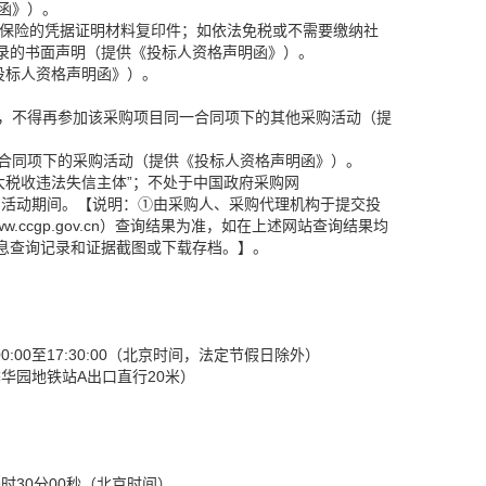
函》）。
社会保险的凭据证明材料复印件；如依法免税或不需要缴纳社
录的书面声明（提供《投标人资格声明函》）。
投标人资格声明函》）。
商，不得再参加该采购项目同一合同项下的其他采购活动（提
一合同项下的采购活动（提供《投标人资格声明函》）。
执行人、重大税收违法失信主体”；不处于中国政府采购网
政府采购活动期间。【说明：①由采购人、采购代理机构于提交投
www.ccgp.gov.cn）查询结果为准，如在上述网站查询结果均
息查询记录和证据截图或下载存档。】。
:00:00至17:30:00（北京时间，法定节假日除外）
华园地铁站A出口直行20米）
9时30分00秒（北京时间）