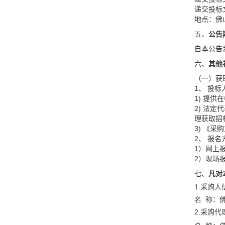
递交投标文
地点：佛
五、
公告
自本公告
六、
其他
（一）获
1、 投
1) 提
2) 法
理获取招
3) 《
2、 报名
1）网上
2）现场
七、
凡对
1.采购人
名 称：
2.采购