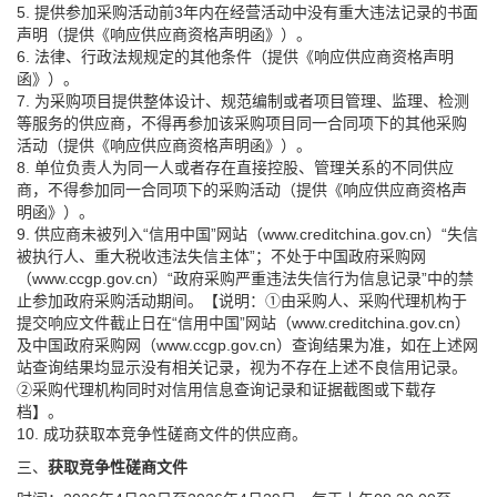
5. 提供参加采购活动前3年内在经营活动中没有重大违法记录的书面
声明（提供《响应供应商资格声明函》）。
6. 法律、行政法规规定的其他条件（提供《响应供应商资格声明
函》）。
7. 为采购项目提供整体设计、规范编制或者项目管理、监理、检测
等服务的供应商，不得再参加该采购项目同一合同项下的其他采购
活动（提供《响应供应商资格声明函》）。
8. 单位负责人为同一人或者存在直接控股、管理关系的不同供应
商，不得参加同一合同项下的采购活动（提供《响应供应商资格声
明函》）。
9. 供应商未被列入“信用中国”网站（www.creditchina.gov.cn）“失信
被执行人、重大税收违法失信主体”；不处于中国政府采购网
（www.ccgp.gov.cn）“政府采购严重违法失信行为信息记录”中的禁
止参加政府采购活动期间。【说明：①由采购人、采购代理机构于
提交响应文件截止日在“信用中国”网站（www.creditchina.gov.cn）
及中国政府采购网（www.ccgp.gov.cn）查询结果为准，如在上述网
站查询结果均显示没有相关记录，视为不存在上述不良信用记录。
②采购代理机构同时对信用信息查询记录和证据截图或下载存
档】。
10. 成功获取本竞争性磋商文件的供应商。
三、
获取竞争性磋商文件