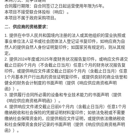
采购方式：竞争性磋商
合同履行期限：自合同签订之日起运营使用年限为5年。
本项目不接受联合体投标（响应）。
本项目不属于政府采购项目。
二、
供应商的资格要求
：
1. 提供在中华人民共和国境内注册的法人或其他组织的营业执照或
事业单位法人证书或社会团体法人登记证书复印件，如响应商为自
然人的提供自然人身份证明复印件；如国家另有规定的，则从其规
定。
2. 提供2024年度或2025年度财务状况报告复印件，或响应文件递交
截止日前6个月内（不含截止日当月）任意1个月的财务状况报告复
印件，或提供响应文件递交截止日前6个月内（含截止日当月）任意
1个月基本开户行出具的资信证明复印件，或提供良好的商业信誉和
健全的财务会计制度的书面声明（提供《响应供应商资格声明
函》）。
3. 提供履行合同所必需的设备和专业技术能力的书面声明（提供
《响应供应商资格声明函》）。
4. 提供响应文件递交截止日前6个月内（含截止日当月）任意1个月
缴纳税收和社会保险的凭据证明材料复印件；如依法免税或不需要
缴纳社会保障资金的，应提供相应文件证明，或提供依法缴纳税收
和社会保障资金良好记录的书面声明（提供《响应供应商资格声明
函》）。