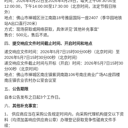
时间：2026年4月22日至2026年4月29日，每天上午08:30:00至
12:00:00，下午14:00:00至17:30:00（北京时间，法定节假日除
外）
地点：佛山市禅城区汾江南路18号雅庭国际一座2407（季华园地铁
站A出口直行20米）
方式：现场获取或网络获取，具体详见“其他补充事宜”
售价：500元，售后不退。
四、
提
交响应文件
时间
截止时间、开
启
时间和地点
递交响应文件时间：2026年5月7日15时00分00秒（北京时间）至
2026年5月7日15时30分00秒（北京时间）
递交响应文件截止时间与开标（开启）时间：2026年5月7日15时30
分00秒（北京时间）
地点：佛山市禅城区南庄镇紫洞南路106号南庄商业广场A1座四楼
南庄镇农业农村办公室会议室
五、
公告期限
自本公告发布之日起3个工作日。
六、
其他补充事宜：
1、 供应商应当在采购公告规定时间内，向采购代理机构提交以下资
料（均须加盖响应供应商公章）办理登记获取竞争性磋商文件手
续：