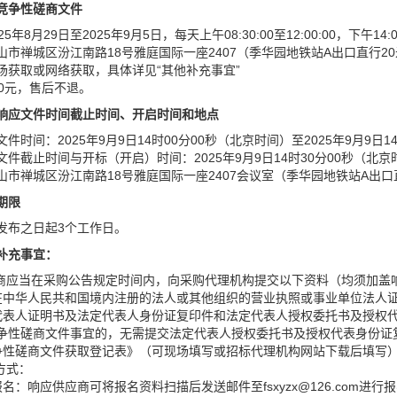
竞争性磋商文件
25年8月29日至2025年9月5日，每天上午08:30:00至12:00:00，下午14
山市禅城区汾江南路18号雅庭国际一座2407（季华园地铁站A出口直行2
场获取或网络获取，具体详见“其他补充事宜”
00元，售后不退。
响应文件
时间
截止时间、开
启
时间和地点
件时间：2025年9月9日14时00分00秒（北京时间）至2025年9月9日1
文件截止时间与开标（开启）时间：2025年9月9日14时30分00秒（北京
山市禅城区汾江南路18号雅庭国际一座2407会议室（季华园地铁站A出口
期限
发布之日起3个工作日。
补充事宜：
应商应当在采购公告规定时间内，向采购代理机构提交以下资料（均须加盖
提供在中华人民共和国境内注册的法人或其他组织的营业执照或事业单位法人
法定代表人证明书及法定代表人身份证复印件和法定代表人授权委托书及授
争性磋商文件事宜的，无需提交法定代表人授权委托书及授权代表身份证
《竞争性磋商文件获取登记表》（可现场填写或招标代理机构网站下载后填写
方式：
上报名：响应供应商可将报名资料扫描后发送邮件至fsxyzx@126.com