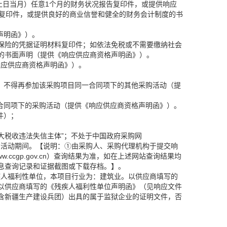
截止日当月）任意1个月的财务状况报告复印件，或提供响应
明复印件，或提供良好的商业信誉和健全的财务会计制度的书
声明函》）。
会保险的凭据证明材料复印件；如依法免税或不需要缴纳社会
的书面声明（提供《响应供应商资格声明函》）。
响应供应商资格声明函》）。
，不得再参加该采购项目同一合同项下的其他采购活动（提
合同项下的采购活动（提供《响应供应商资格声明函》）。
件）；
执行人、重大税收违法失信主体”；不处于中国政府采购网
政府采购活动期间。【说明：①由采购人、采购代理机构于提交响
www.ccgp.gov.cn）查询结果为准，如在上述网站查询结果均
息查询记录和证据截图或下载存档。】。
疾人福利性单位，本项目行业为：建筑业。以供应商填写的
以供应商填写的《残疾人福利性单位声明函》（见响应文件
含新疆生产建设兵团）出具的属于监狱企业的证明文件，否