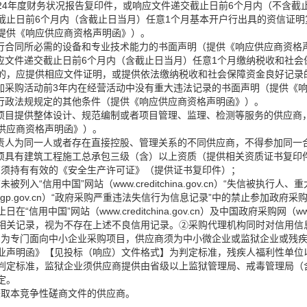
2024年度财务状况报告复印件，或响应文件递交截止日前6个月内（不含
截止日前6个月内（含截止日当月）任意1个月基本开户行出具的资信证
提供《响应供应商资格声明函》）。
履行合同所必需的设备和专业技术能力的书面声明（提供《响应供应商资格
响应文件递交截止日前6个月内（含截止日当月）任意1个月缴纳税收和社
的，应提供相应文件证明，或提供依法缴纳税收和社会保障资金良好记录
参加采购活动前3年内在经营活动中没有重大违法记录的书面声明（提供《
、行政法规规定的其他条件（提供《响应供应商资格声明函》）。
购项目提供整体设计、规范编制或者项目管理、监理、检测等服务的供应商
供应商资格声明函》）。
负责人为同一人或者存在直接控股、管理关系的不同供应商，不得参加同一
商须具有建筑工程施工总承包三级（含）以上资质（提供相关资质证书复印
应商须持有有效的《安全生产许可证》（提供证书复印件）；
商未被列入“信用中国”网站（www.creditchina.gov.cn）“失信被
.ccgp.gov.cn）“政府采购严重违法失信行为信息记录”中的禁止参加
日在“信用中国”网站（www.creditchina.gov.cn）及中国政府采购网（
相关记录，视为不存在上述不良信用记录。②采购代理机构同时对信用信
项目为专门面向中小企业采购项目，供应商须为中小微企业或监狱企业或残
业声明函》【见投标（响应）文件格式】为判定标准，残疾人福利性单位
判定标准，监狱企业须供应商提供由省级以上监狱管理局、戒毒管理局（
定。
功获取本竞争性磋商文件的供应商。