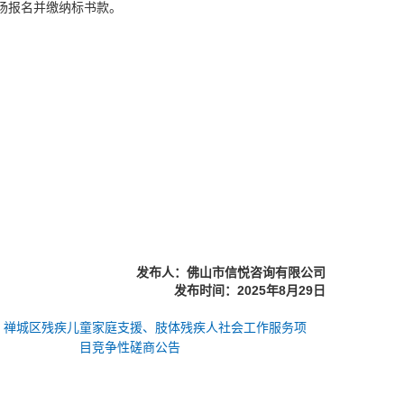
现场报名并缴纳标书款。
发布人：佛山市信悦咨询有限公司
发
布时间：
202
5
年
8
月
2
9
日
：
禅城区残疾儿童家庭支援、肢体残疾人社会工作服务项
目竞争性磋商公告