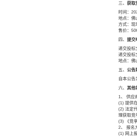
三、
获取
时间：20
地点：佛
方式：现
售价：5
四、
提
交
递交投标文
递交投标
地点：佛
五、
公告
自本公告
六、
其他
1、 供
(1) 
(2) 
理获取竞
(3) 
2、 报名
(1) 网