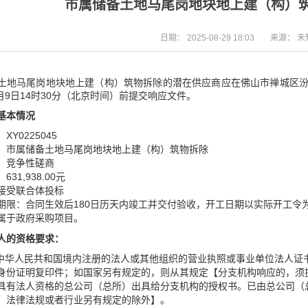
市属储备土地马尾岗地块地上建（构）
日期：
2025-08-29 18:03
来源：
未
土地马尾岗地块地上建（构）筑物拆除的潜在供应商应在佛山市禅城区汾江
9月9日14时30分（北京时间）前提交响应文件。
基本情况
XY0225045
：市属储备土地马尾岗地块地上建（构）筑物拆除
：竞争性磋商
31,938.00元
接受联合体投标
期限：合同生效后180日历天内竣工并交付验收，开工日期以实际开工令
属于政府采购项目。
人的资格要求：
在中华人民共和国境内注册的法人或其他组织的营业执照或事业单位法人证
身份证明复印件；如国家另有规定的，则从其规定【分支机构响应的，须
具有法人资格的总公司（总所）出具给分支机构的授权书。已由总公司（
，法律法规或者行业另有规定的除外】。