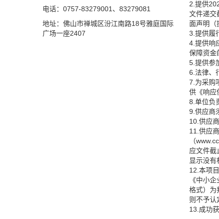
2.提供
电话：0757-83279001、83279081
文件递交
地址：佛山市禅城区汾江南路18号雅庭国际
面声明（
广场一座2407
3.提供
4.提供
保障资金
5.提供
6.法律
7.为采
供《响应
8.单位
9.供应
10.供
11.供应
（www
应文件截止
显示没有
12.本
《中小企
格式）为
则不予认
13.成