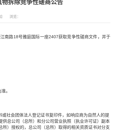
筑物拆除竞争性磋商公告
知
浏览：
南路18号雅庭国际一座2407获取竞争性磋商文件，并于
为准。
书或社会团体法人登记证书复印件，如响应商为自然人的提
提供总公司（总所）和分公司营业执照（执业许可证）副本
总所）授权的，总公司（总所）取得的相关资质证书对分支