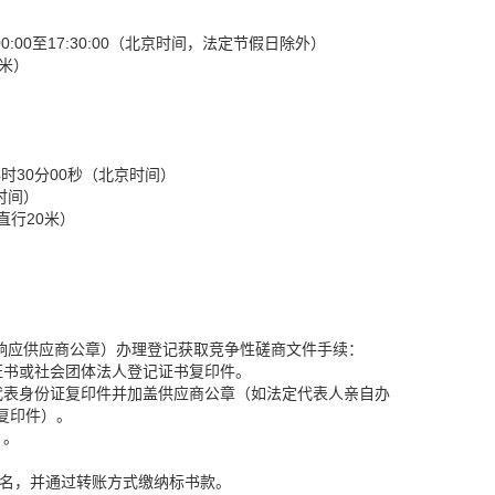
:00:00至17:30:00（北京时间，法定节假日除外）
0米）
4时30分00秒（北京时间）
时间）
直行20米）
响应供应商公章）办理登记获取竞争性磋商文件手续：
证书或社会团体法人登记证书复印件。
权代表身份证复印件并加盖供应商公章（如法定代表人亲自办
复印件）。
）。
进行报名，并通过转账方式缴纳标书款。