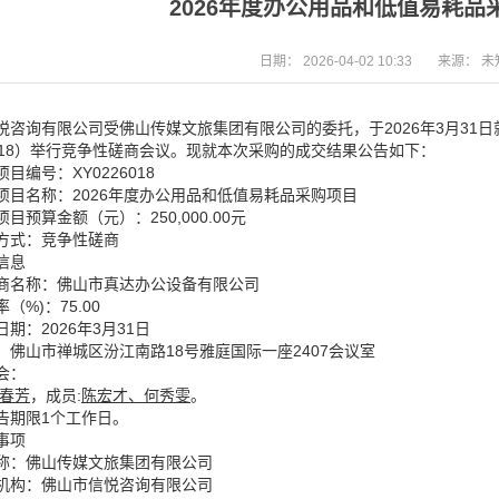
2026年度办公用品和低值易耗品
日期：
2026-04-02 10:33
来源：
未
悦咨询有限公司受佛山传媒文旅集团有限公司的委托，于2026年3月31日
26018）举行竞争性磋商会议。现就本次采购的成交结果公告如下：
目编号：XY0226018
项目名称：2026年度办公用品和低值易耗品采购项目
目预算金额（元）：250,000.00元
方式：竞争性磋商
信息
应商名称：佛山市真达办公设备有限公司
（%)：75.00
期：2026年3月31日
：佛山市禅城区汾江南路18号雅庭国际一座2407会议室
会：
春芳
，成员:
陈宏才、何秀雯
。
告期限1个工作日。
事项
称：佛山传媒文旅集团有限公司
机构：佛山市信悦咨询有限公司