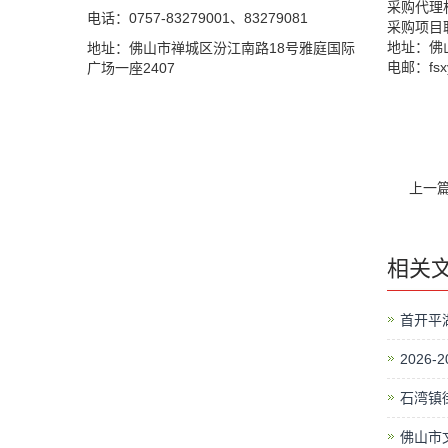
采购代理
电话：0757-83279001、83279081
采购项目联
地址：佛
地址：佛山市禅城区汾江南路18号雅庭国际
电邮：fs
广场一座2407
上一
相关
首开平
2026
石湾镇
佛山市文