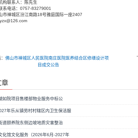
机构联系人：陈先生
系电话：0757-83279001
山市禅城区汾江南路18号雅庭国际一座2407
xyzx@126.com
篇：
佛山市禅城区人民医院南庄医院医养结合区修缮设计项
目成交公告
文章
湖如院项目售楼部物业服务中标公
-2027年乐从镇劳村村辖区内卫生保洁服
街道颐养院东侧边坡地质灾害整治
化馆文化服务（2026年6月-2027年