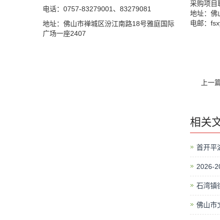
采购项目联
电话：0757-83279001、83279081
地址：佛山
电邮：fs
地址：佛山市禅城区汾江南路18号雅庭国际
广场一座2407
上一
相关
首开平
2026
石湾镇
佛山市文