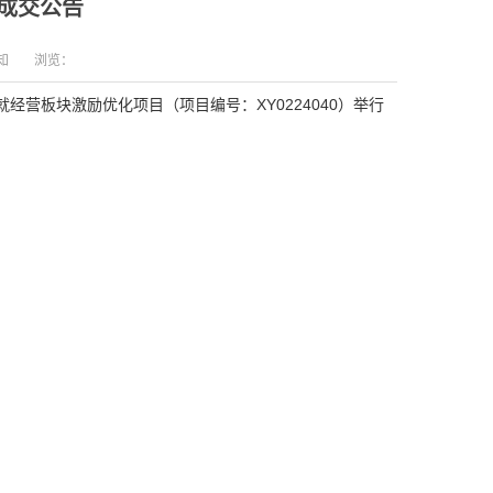
成交公告
知
浏览：
经营板块激励优化项目（项目编号：XY0224040）举行