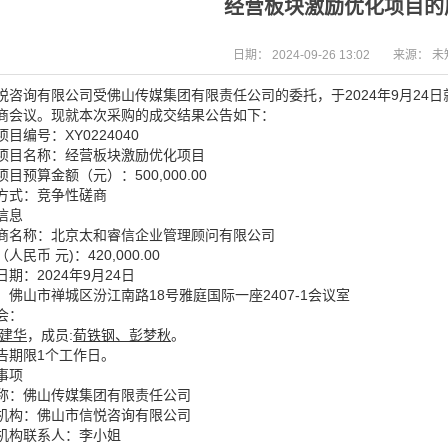
经营板块激励优化项目的
日期：
2024-09-26 13:02
来源：
未
悦咨询有限公司受佛山传媒集团有限责任公司的委托，于2024年9月24日就
商会议。现就本次采购的成交结果公告如下：
目编号：XY0224040
项目名称：经营板块激励优化项目
目预算金额（元）：500,000.00
方式：竞争性磋商
信息
商名称：北京太和睿信企业管理顾问有限公司
民币 元)：420,000.00
期：2024年9月24日
：佛山市禅城区汾江南路18号雅庭国际一座2407-1会议室
会：
建华
，成员:
荀铁钢
、
彭梦秋
。
告期限1个工作日。
事项
称：佛山传媒集团有限责任公司
机构：佛山市信悦咨询有限公司
机构联系人：李小姐