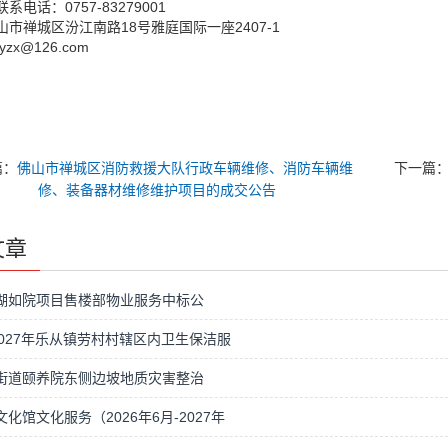
系电话：0757-83279001
市禅城区汾江南路18号雅庭国际一座2407-1
xyzx@126.com
篇：
佛山市禅城区消防救援大队行政车辆维修、消防车辆维
下一篇
修、装备器材维修维护项目的成交公告
文章
湖如院项目售楼部物业服务中标公
-2027年乐从镇劳村村辖区内卫生保洁服
街道颐养院东侧边坡地质灾害整治
化馆文化服务（2026年6月-2027年